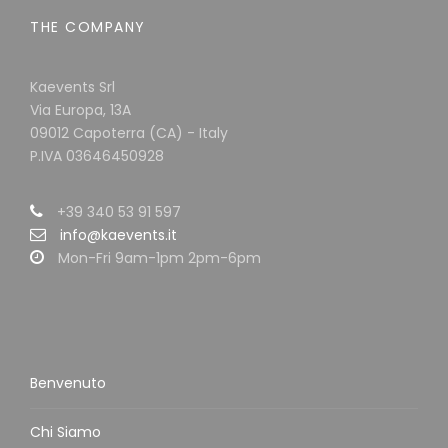
THE COMPANY
Kaevents Srl
Via Europa, 13A
09012 Capoterra (CA) - Italy
P.IVA 03646450928
+39 340 53 91 597
info@kaevents.it
Mon-Fri 9am-1pm 2pm-6pm
Benvenuto
Chi Siamo